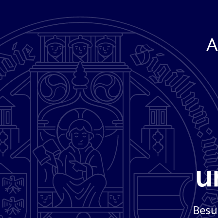
A
Besu