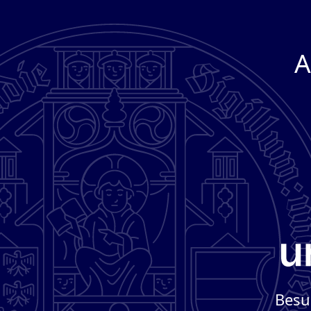
A
Besu