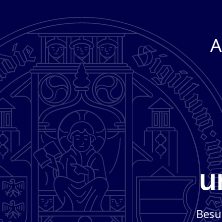
A
Besu