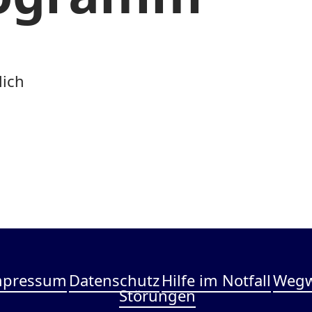
lich
mpressum
Datenschutz
Hilfe im Notfall
Wegw
Störungen