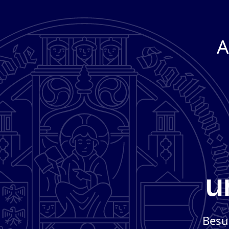
A
Besu