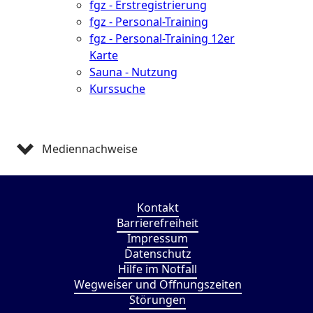
fgz - Erstregistrierung
fgz - Personal-Training
fgz - Personal-Training 12er
Karte
Sauna - Nutzung
Kurssuche
Mediennachweise
Kontakt
Barrierefreiheit
Impressum
Datenschutz
Hilfe im Notfall
Wegweiser und Öffnungszeiten
Störungen