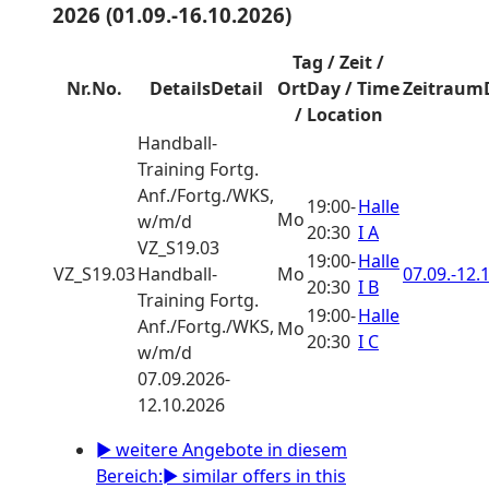
2026 (01.09.-16.10.2026)
Tag / Zeit /
Nr.
No.
Details
Detail
Ort
Day / Time
Zeitraum
/ Location
Handball-
Training
Fortg.
Anf./Fortg./WKS,
19:00-
Halle
Mo
w/m/d
20:30
I A
VZ_S19.03
19:00-
Halle
VZ_S19.03
Handball-
Mo
07.09.-
12.1
20:30
I B
Training Fortg.
19:00-
Halle
Anf./Fortg./WKS,
Mo
20:30
I C
w/m/d
07.09.2026-
12.10.2026
► weitere Angebote in diesem
Bereich:
► similar offers in this