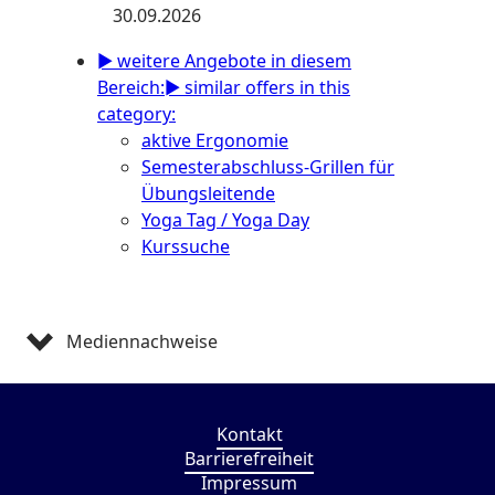
30.09.2026
► weitere Angebote in diesem
Bereich:
► similar offers in this
category:
aktive Ergonomie
Semesterabschluss-Grillen für
Übungsleitende
Yoga Tag / Yoga Day
Kurssuche
Mediennachweise
Kontakt
Barrierefreiheit
Impressum