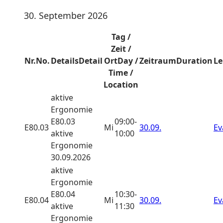
30. September 2026
Tag /
Zeit /
Nr.
No.
Details
Detail
Ort
Day /
Zeitraum
Duration
Le
Time /
Location
aktive
Ergonomie
E80.03
09:00-
E80.03
Mi
30.09.
Ev
aktive
10:00
Ergonomie
30.09.2026
aktive
Ergonomie
E80.04
10:30-
E80.04
Mi
30.09.
Ev
aktive
11:30
Ergonomie