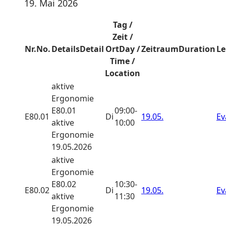
19. Mai 2026
Tag /
Zeit /
Nr.
No.
Details
Detail
Ort
Day /
Zeitraum
Duration
Le
Time /
Location
aktive
Ergonomie
E80.01
09:00-
E80.01
Di
19.05.
Ev
aktive
10:00
Ergonomie
19.05.2026
aktive
Ergonomie
E80.02
10:30-
E80.02
Di
19.05.
Ev
aktive
11:30
Ergonomie
19.05.2026