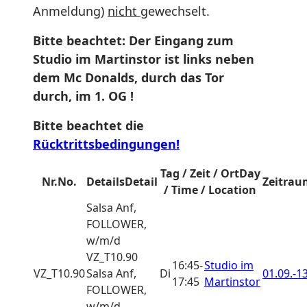
Anmeldung)
nicht
gewechselt.
Bitte beachtet: Der Eingang zum
Studio im Martinstor ist links neben
dem Mc Donalds, durch das Tor
durch, im 1. OG !
Bitte beachtet die
Rücktrittsbedingungen!
Tag / Zeit / Ort
Day
Nr.
No.
Details
Detail
Zeitrau
/ Time / Location
Salsa
Anf,
FOLLOWER,
w/m/d
VZ_T10.90
16:45-
Studio im
VZ_T10.90
Salsa Anf,
Di
01.09.-
13
17:45
Martinstor
FOLLOWER,
w/m/d