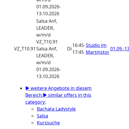
01.09.2026-
13.10.2026
Salsa
Anf,
LEADER,
w/m/d
VZ_T10.91
16:45-
Studio im
VZ_T10.91
Salsa Anf,
Di
01.09.-
13
17:45
Martinstor
LEADER,
w/m/d
01.09.2026-
13.10.2026
► weitere Angebote in diesem
Bereich:
► similar offers in this
category:
Bachata Ladystyle
Salsa
Kurssuche