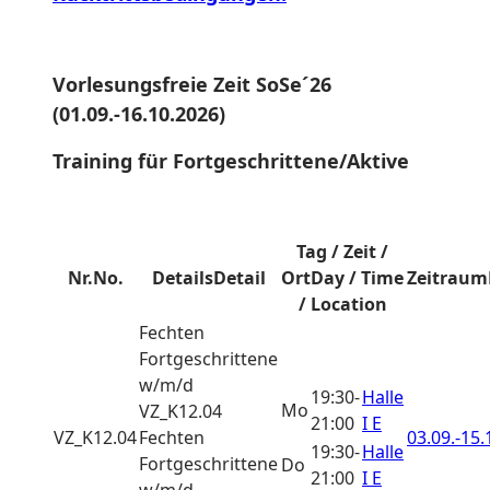
Vorlesungsfreie Zeit SoSe´26
(01.09.-16.10.2026)
Training für Fortgeschrittene/Aktive
Tag / Zeit /
Nr.
No.
Details
Detail
Ort
Day / Time
Zeitraum
/ Location
Fechten
Fortgeschrittene
w/m/d
19:30-
Halle
Mo
VZ_K12.04
21:00
I E
VZ_K12.04
Fechten
03.09.-
15.
19:30-
Halle
Fortgeschrittene
Do
21:00
I E