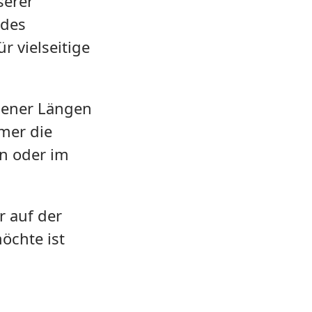
serer
 des
r vielseitige
dener Längen
mer die
en oder im
r auf der
öchte ist