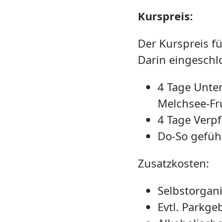
Kurspreis:
Der Kurspreis fü
Darin eingeschl
4 Tage Unte
Melchsee-Fr
4 Tage Verpf
Do-So gefü
Zusatzkosten:
Selbstorgani
Evtl. Parkg