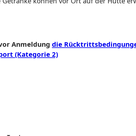
e Getränke können vor Ort auf der Hütte e
t vor Anmeldung
die Rücktrittsbedingung
ort (Kategorie 2)