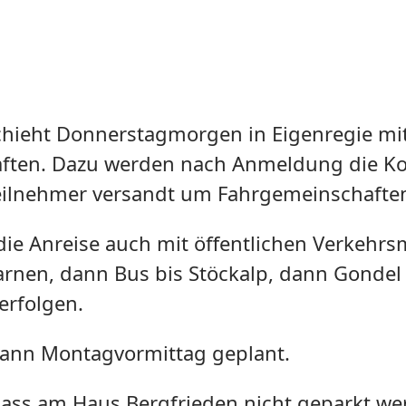
chieht Donnerstagmorgen in Eigenregie mit
ften. Dazu werden nach Anmeldung die Ko
 Teilnehmer versandt um Fahrgemeinschaften
die Anreise auch mit öffentlichen Verkehrs
arnen, dann Bus bis Stöckalp, dann Gondel
erfolgen.
 dann Montagvormittag geplant.
 dass am Haus Bergfrieden nicht geparkt wer