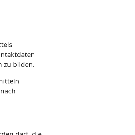
tels
ntaktdaten
 zu bilden.
mitteln
 nach
den darf. die