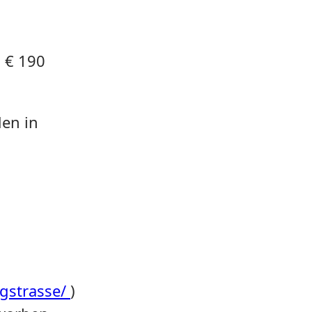
i € 190
den in
rgstrasse/
)