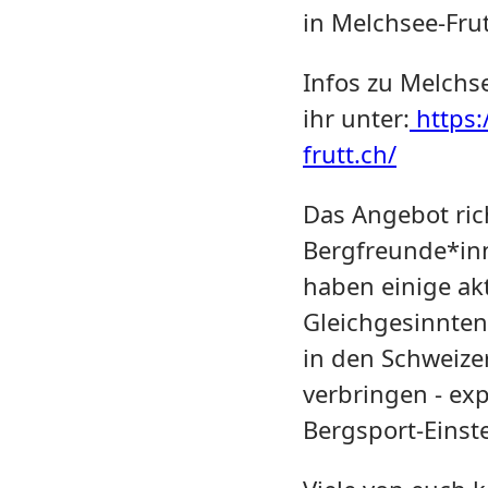
in Melchsee-Frutt
Infos zu Melchse
ihr unter:
https:
frutt.ch/
Das Angebot rich
Bergfreunde*inn
haben einige ak
Gleichgesinnten
in den Schweize
verbringen - exp
Bergsport-Einste