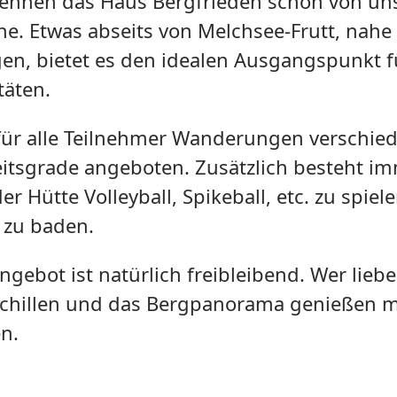
kennen das Haus Bergfrieden schon von un
e. Etwas abseits von Melchsee-Frutt, nahe
en, bietet es den idealen Ausgangspunkt fü
täten.
für alle Teilnehmer Wanderungen verschie
itsgrade angeboten. Zusätzlich besteht im
er Hütte Volleyball, Spikeball, etc. zu spiel
 zu baden.
ngebot ist natürlich freibleibend. Wer liebe
chillen und das Bergpanorama genießen m
n.