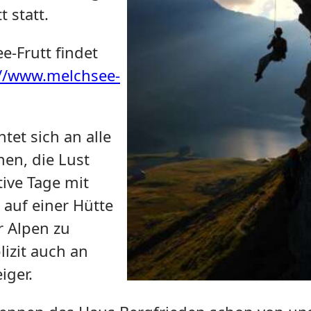
 statt.
e-Frutt findet
//www.melchsee-
tet sich an alle
en, die Lust
tive Tage mit
 auf einer Hütte
r Alpen zu
lizit auch an
iger.