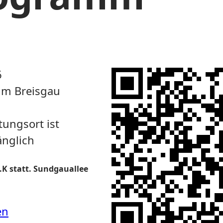
6
im Breisgau
tungsort ist
änglich
I.K statt. Sundgauallee
en