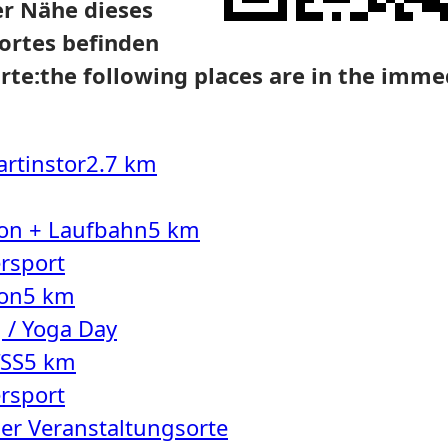
er Nähe dieses
ortes befinden
rte:
the following places are in the immed
rtinstor
2.7 km
ion + Laufbahn
5 km
rsport
ion
5 km
 / Yoga Day
fSS
5 km
rsport
ler Veranstaltungsorte