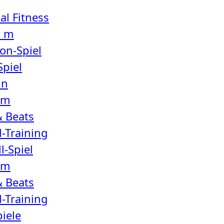
al Fitness
0 m
on-Spiel
Spiel
in
 m
& Beats
-Training
l-Spiel
 m
& Beats
-Training
piele