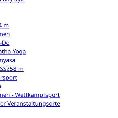
4 m
rnen
-Do
atha-Yoga
inyasa
fSS
258 m
rsport
m
en - Wettkampfsport
ler Veranstaltungsorte