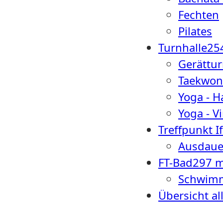
Fechten
Pilates
Turnhalle
25
Gerättu
Taekwon
Yoga - H
Yoga - V
Treffpunkt I
Ausdaue
FT-Bad
297 
Schwimm
Übersicht al