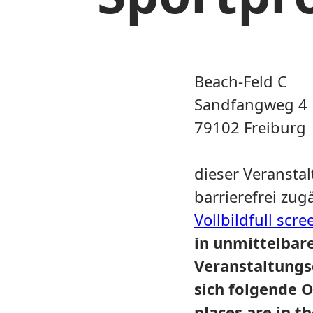
Beach-Feld C
Sandfangweg 4
79102 Freiburg
dieser Veranstal
barrierefrei zug
Vollbild
full scre
in unmittelbar
Veranstaltungs
sich folgende O
places are in 