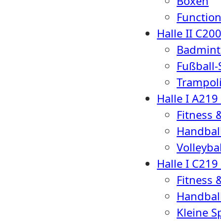
Boxen
Function
Halle II C
20
Badmint
Fußball-
Trampol
Halle I A
219
Fitness 
Handball
Volleybal
Halle I C
219
Fitness 
Handball
Kleine S