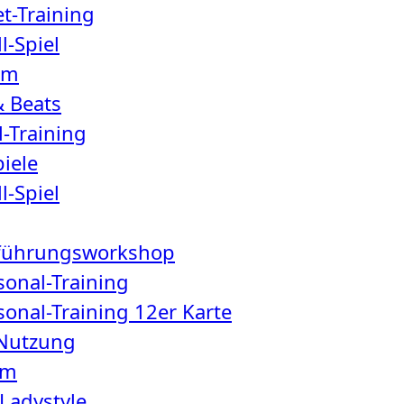
t-Training
l-Spiel
 m
& Beats
-Training
piele
l-Spiel
inführungsworkshop
rsonal-Training
rsonal-Training 12er Karte
 Nutzung
 m
Ladystyle