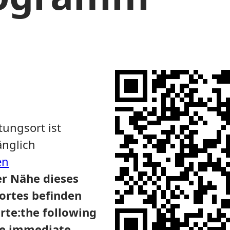
tungsort ist
änglich
en
er Nähe dieses
ortes befinden
rte:
the following
the immediate