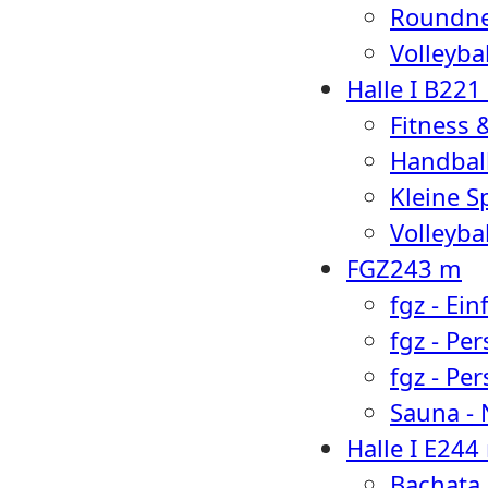
Roundne
Volleybal
Halle I B
221
Fitness 
Handball
Kleine S
Volleybal
FGZ
243 m
fgz - E
fgz - Pe
fgz - Pe
Sauna -
Halle I E
244
Bachata 