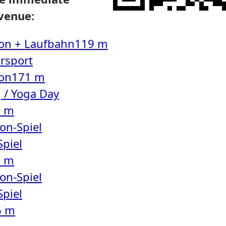
 venue:
ion + Laufbahn
119 m
rsport
ion
171 m
 / Yoga Day
8 m
on-Spiel
Spiel
9 m
on-Spiel
Spiel
6 m