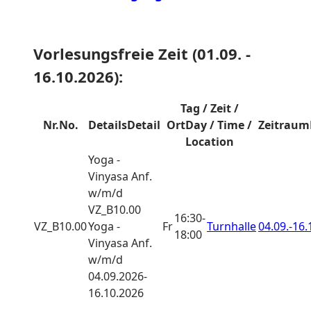
Vorlesungsfreie Zeit (01.09. -
16.10.2026):
Tag / Zeit /
Nr.
No.
Details
Detail
Ort
Day / Time /
Zeitraum
Location
Yoga -
Vinyasa
Anf.
w/m/d
VZ_B10.00
16:30-
VZ_B10.00
Yoga -
Fr
Turnhalle
04.09.-
16.
18:00
Vinyasa Anf.
w/m/d
04.09.2026-
16.10.2026