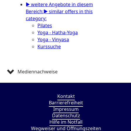
► weitere Angebote in diesem
Bereich:
► similar offers in this
category:
Pilates
Yoga - Hatha-Yoga
Yoga - Vinyasa
Kurssuche
Mediennachweise
Kontakt
Barrierefreiheit
Impressum
Datenschutz
Hilfe im Notfall
Wegweiser und Öffnungszeiten